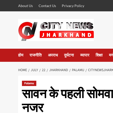
Skip
About Us
Contact Us
Privacy Policy
to
content
होम
राजनीति
अपराध
दुर्घटना
व्यापार
शिक्षा
मन
HOME
JULY
22
JHARKHAND
PALAMU
CITYNEWSJHARK
Palamu
सावन के पहली सोमवा
नजर