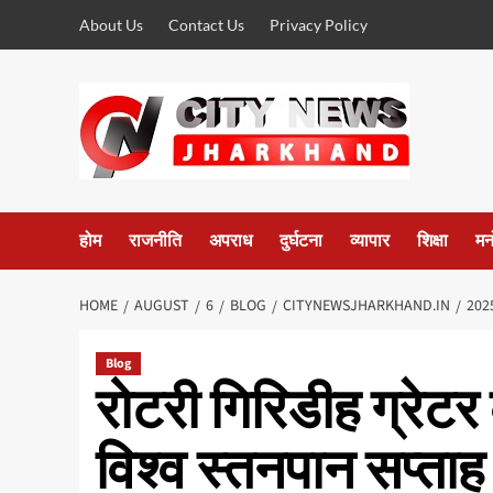
Skip
About Us
Contact Us
Privacy Policy
to
content
होम
राजनीति
अपराध
दुर्घटना
व्यापार
शिक्षा
मन
HOME
AUGUST
6
BLOG
CITYNEWSJHARKHAND.IN
202
Blog
रोटरी गिरिडीह ग्रेटर क
विश्व स्तनपान सप्ता