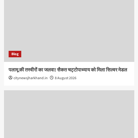
Blog
पलामू की तस्वीरों का जलवा! सैकत चट्टोपाध्याय को मिला सिल्वर मेडल
citynewsjharkhand.in
8 August 2026