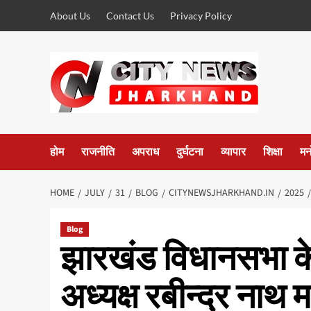
Skip
About Us
Contact Us
Privacy Policy
to
content
होम
राजनीति
अपराध
दुर्घटना
व्यापार
शिक्षा
मन
HOME
JULY
31
BLOG
CITYNEWSJHARKHAND.IN
2025
Blog
झारखंड विधानसभा के
अध्यक्ष रबीन्द्र नाथ 