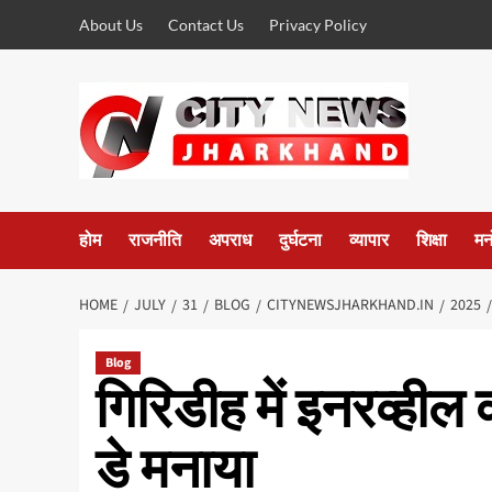
Skip
About Us
Contact Us
Privacy Policy
to
content
होम
राजनीति
अपराध
दुर्घटना
व्यापार
शिक्षा
मन
HOME
JULY
31
BLOG
CITYNEWSJHARKHAND.IN
2025
Blog
गिरिडीह में इनरव्ही
डे मनाया