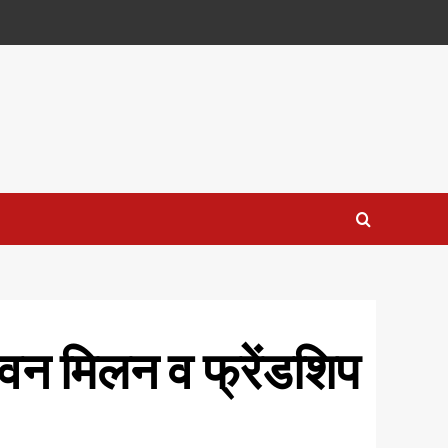
ावन मिलन व फ्रेंडशिप