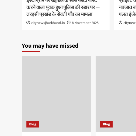
इंस्टाग्राम पर राइफल के साथ फोटो पोस्ट
प्राइवेट 
करने वाला युवक हुआ पुलिस की रडार पर —
नवजात बच्
तरहसी प्रखंड के सेवती गाँव का मामला
गलत इंजे
citynewsjharkhand.in
8 November 2025
citynew
You may have missed
Blog
Blog