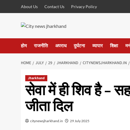
Skip
About Us
Contact Us
Privacy Policy
to
content
होम
राजनीति
अपराध
दुर्घटना
व्यापार
शिक्षा
मन
HOME
JULY
29
JHARKHAND
CITYNEWSJHARKHAND.IN
Jharkhand
सेवा में ही शिव है –
जीता दिल
citynewsjharkhand.in
29 July 2025