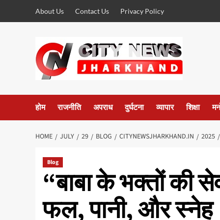
Skip
About Us
Contact Us
Privacy Policy
to
content
होम
राजनीति
अपराध
दुर्घटना
व्यापार
शिक्षा
मन
HOME
JULY
29
BLOG
CITYNEWSJHARKHAND.IN
2025
Blog
“बाबा के भक्तों की से
फल, पानी, और स्नेह