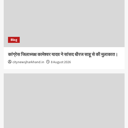
Blog
कांग्रेस जिलाध्यक्ष कामेश्वर यादव ने सांसद धीरज साहू से की मुलाकात।
citynewsjharkhand.in
8 August 2026