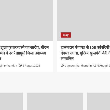
Blog
 झूठा प्रचार करने का आरोप, धीरज
हासनदाग पंचायत से 105 कांवरियों
र्थन में उतरे झामुमो जिला उपाध्यक्ष
देवघर रवाना, मुखिया फुलमंती देवी न
व
सम्मानित
sjharkhand.in
6 August 2026
citynewsjharkhand.in
6 August 