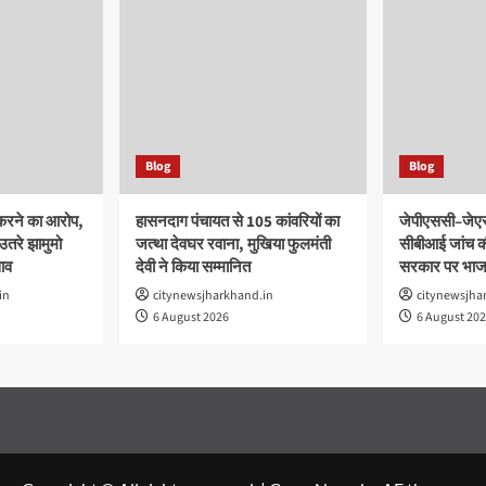
Blog
Blog
 करने का आरोप,
हासनदाग पंचायत से 105 कांवरियों का
जेपीएससी–जेएस
 उतरे झामुमो
जत्था देवघर रवाना, मुखिया फुलमंती
सीबीआई जांच की
साव
देवी ने किया सम्मानित
सरकार पर भाज
in
citynewsjharkhand.in
citynewsjha
6 August 2026
6 August 20