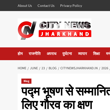
Skip
About Us
Contact Us
Privacy Policy
to
content
होम
राजनीति
अपराध
दुर्घटना
व्यापार
शिक्षा
मन
HOME
JUNE
23
BLOG
CITYNEWSJHARKHAND.IN
2026
Blog
पद्म भूषण से सम्मानित
लिए गौरव का क्षण