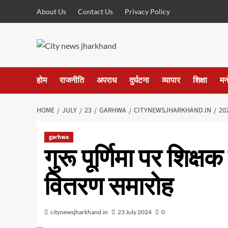
Skip
About Us
Contact Us
Privacy Policy
to
content
होम
राजनीति
अपराध
दुर्घटना
व्यापार
शिक्षा
मन
HOME
JULY
23
GARHWA
CITYNEWSJHARKHAND.IN
20
garhwa
गुरू पूर्णिमा पर शिक्ष
वितरण समारोह
citynewsjharkhand.in
23 July 2024
0