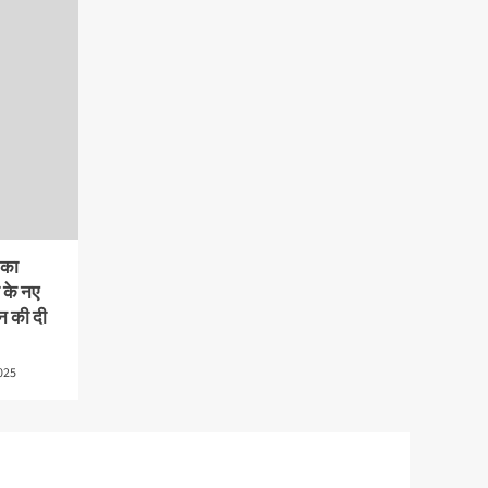
 का
 के नए
न की दी
025