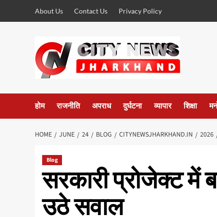
Skip
About Us
Contact Us
Privacy Policy
to
content
होम
राजनीति
अपराध
दुर्घटना
व्यापार
शिक्षा
मन
HOME
JUNE
24
BLOG
CITYNEWSJHARKHAND.IN
2026
Blog
सरकारी प्रोजेक्ट में
उठे सवाल