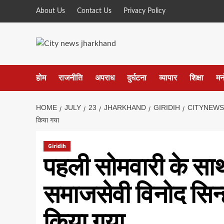
Skip
About Us
Contact Us
Privacy Policy
to
content
होम
राजनीति
अपराध
दुर्घटना
व्यापार
शिक्षा
मन
HOME
JULY
23
JHARKHAND
GIRIDIH
CITYNEWS
किया गया
Giridih
पहली सोमवारी के सा
समाजसेवी विनोद सिन्
किया गया