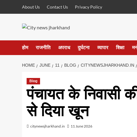
Skip
About Us
Contact Us
Privacy Policy
to
content
होम
राजनीति
अपराध
दुर्घटना
व्यापार
शिक्षा
मन
HOME
JUNE
11
BLOG
CITYNEWSJHARKHAND.IN
Blog
पंचायत के निवासी क
से दिया खून
citynewsjharkhand.in
11 June 2026