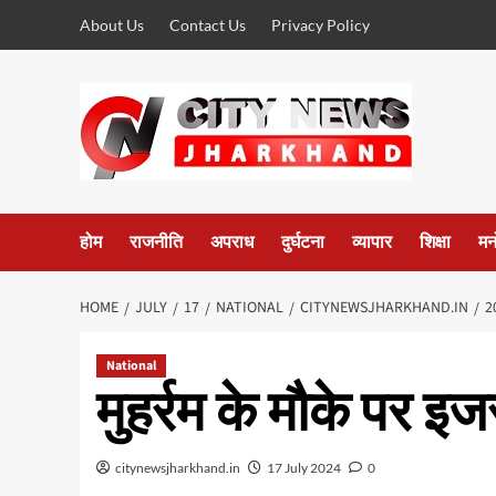
Skip
About Us
Contact Us
Privacy Policy
to
content
होम
राजनीति
अपराध
दुर्घटना
व्यापार
शिक्षा
मन
HOME
JULY
17
NATIONAL
CITYNEWSJHARKHAND.IN
2
National
मुहर्रम के मौके पर इज
citynewsjharkhand.in
17 July 2024
0