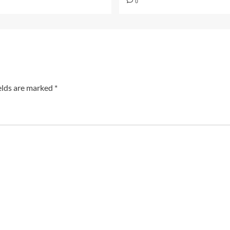
0
elds are marked
*