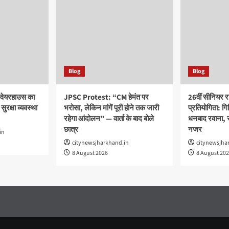
Blog
Blog
वेयरहाउस का
JPSC Protest: “CM हेमंत पर
26वीं सीनियर रा
ुरक्षा व्यवस्था
भरोसा, लेकिन मांगें पूरी होने तक जारी
प्रतियोगिता: गि
रहेगा आंदोलन” — वार्ता के बाद बोले
धनबाद रवाना, रा
छात्र
नजर
in
citynewsjharkhand.in
citynewsjha
8 August 2026
8 August 20