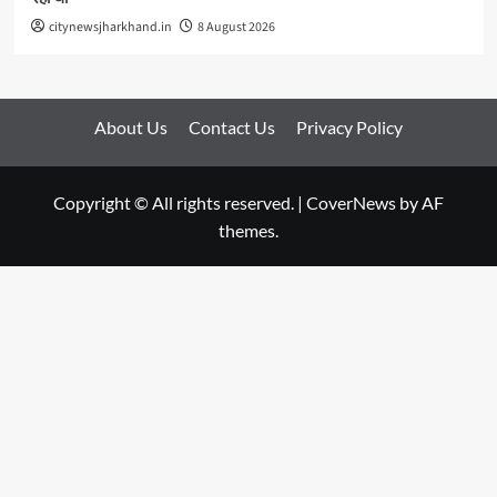
citynewsjharkhand.in
8 August 2026
About Us
Contact Us
Privacy Policy
Copyright © All rights reserved.
|
CoverNews
by AF
themes.