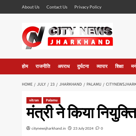
Skip
About Us
Contact Us
Privacy Policy
to
content
होम
राजनीति
अपराध
दुर्घटना
व्यापार
शिक्षा
मन
HOME
JULY
23
JHARKHAND
PALAMU
CITYNEWSJHARK
vitran
Palamu
मंत्री ने किया नियुक
citynewsjharkhand.in
23 July 2024
0