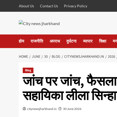
Skip
About Us
Contact Us
Privacy Policy
to
content
होम
राजनीति
अपराध
दुर्घटना
व्यापार
शिक्षा
मन
HOME
JUNE
30
BLOG
CITYNEWSJHARKHAND.IN
2026
Blog
जांच पर जांच, फैसला 
सहायिका लीला सिन्हा
citynewsjharkhand.in
30 June 2026