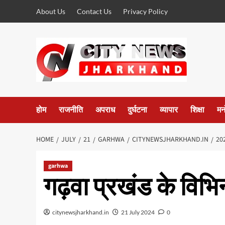
Skip
About Us
Contact Us
Privacy Policy
to
content
होम
राजनीति
अपराध
दुर्घटना
व्यापार
शिक्षा
मन
HOME
JULY
21
GARHWA
CITYNEWSJHARKHAND.IN
20
garhwa
गढ़वा प्रखंड के विभि
citynewsjharkhand.in
21 July 2024
0