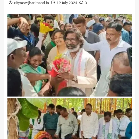
citynewsjharkhand.in
19 July 2024
0