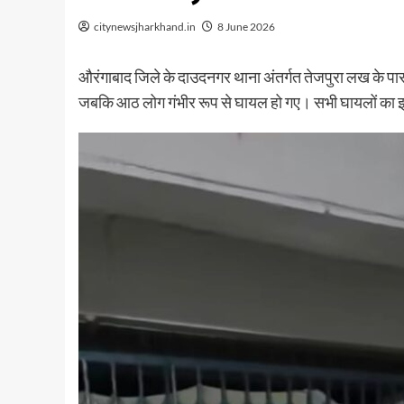
citynewsjharkhand.in
8 June 2026
औरंगाबाद जिले के दाउदनगर थाना अंतर्गत तेजपुरा लख के पा
जबकि आठ लोग गंभीर रूप से घायल हो गए। सभी घायलों का 