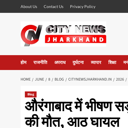
Skip
About Us
Contact Us
Privacy Policy
to
content
होम
राजनीति
अपराध
दुर्घटना
व्यापार
शिक्षा
मन
HOME
JUNE
8
BLOG
CITYNEWSJHARKHAND.IN
2026
Blog
औरंगाबाद में भीषण स
की मौत, आठ घायल