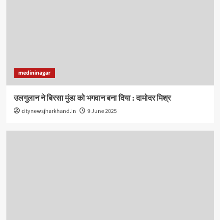
medininagar
उलगुलान ने बिरसा मुंडा को भगवान बना दिया : दामोदर मिश्र
citynewsjharkhand.in
9 June 2025