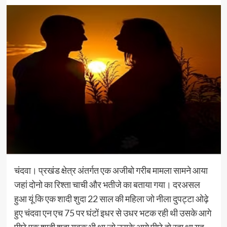
चंदवा। प्रखंड क्षेत्र अंतर्गत एक अजीबो गरीब मामला सामने आया
जहां दोनो का रिश्ता चाची और भतीजे का बताया गया। दरअसल
हुआ यूं कि एक शादी शुदा 22 साल की महिला जो नीला दुपट्टा ओढ़े
हुए चंदवा एन एच 75 पर घंटों इधर से उधर भटक रही थी उसके आगे