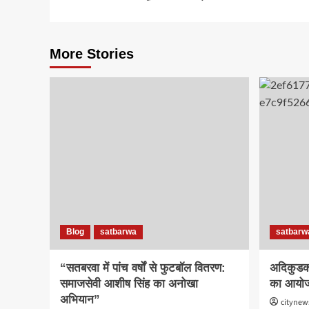
navigation
More Stories
Blog
satbarwa
satbarw
“सतबरवा में पांच वर्षों से फुटबॉल वितरण:
अदिकुडक
समाजसेवी आशीष सिंह का अनोखा
का आयो
अभियान”
citynew