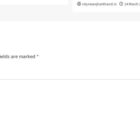
citynewsjharkhand.in
14 March 
fields are marked
*