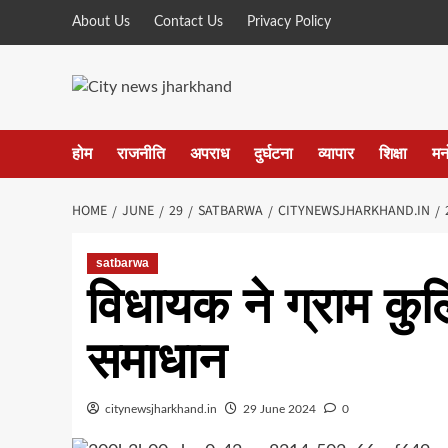
Skip
About Us
Contact Us
Privacy Policy
to
content
होम
राजनीति
अपराध
दुर्घटना
व्यापार
शिक्षा
मन
HOME
JUNE
29
SATBARWA
CITYNEWSJHARKHAND.IN
satbarwa
विधायक ने ग्राम कुल
समाधान
citynewsjharkhand.in
29 June 2024
0