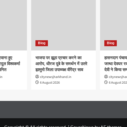
Blog
Blog
वाना हुए
भाजपा पर झूठा प्रचार करने का
हासनदाग पंचायत
दुल विश्वकर्मा
आरोप, धीरज दुबे के समर्थन में उतरे
जत्था देवघर रव
मानित
झामुमो जिला उपाध्यक्ष वीरेंद्र साव
देवी ने किया सम
in
citynewsjharkhand.in
citynewsjha
6 August 2026
6 August 20