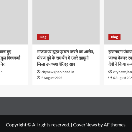
Blog
Blog
वाना हुए
भाजपा पर झूठा प्रचार करने का आरोप,
हासनदाग पंचायत
ुल विश्वकर्मा
धीरज दुबे के समर्थन में उतरे झामुमो
जत्था देवघर रव
ानित
जिला उपाध्यक्ष वीरेंद्र साव
देवी ने किया सम
in
citynewsjharkhand.in
citynewsjha
6 August 2026
6 August 20
Copyright © All rights reserved.
|
CoverNews
by AF themes.