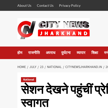
Skip
About Us
Contact Us
Privacy Policy
to
content
होम
राजनीति
अपराध
दुर्घटना
व्यापार
शिक्षा
मन
HOME
JULY
23
NATIONAL
CITYNEWSJHARKHAND.IN
2
National
सेशन देखने पहुंचीं प
स्वागत