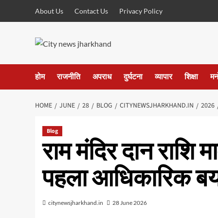
Skip
About Us
Contact Us
Privacy Policy
to
content
होम
राजनीति
अपराध
दुर्घटना
व्यापार
शिक्षा
मन
HOME
JUNE
28
BLOG
CITYNEWSJHARKHAND.IN
2026
Blog
राम मंदिर दान राशि मा
पहला आधिकारिक ब
citynewsjharkhand.in
28 June 2026