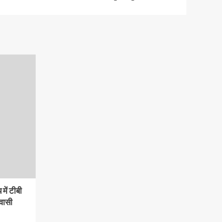
में टीबी
वासी