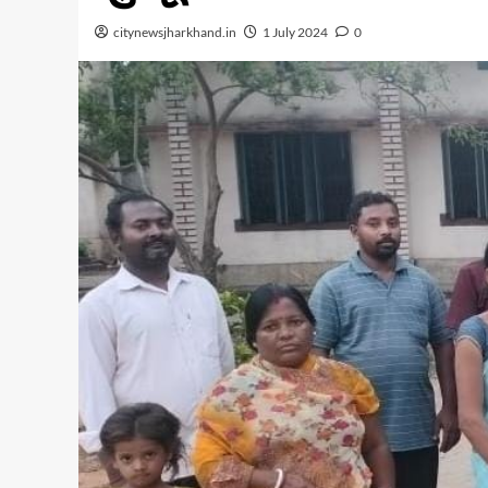
citynewsjharkhand.in
1 July 2024
0