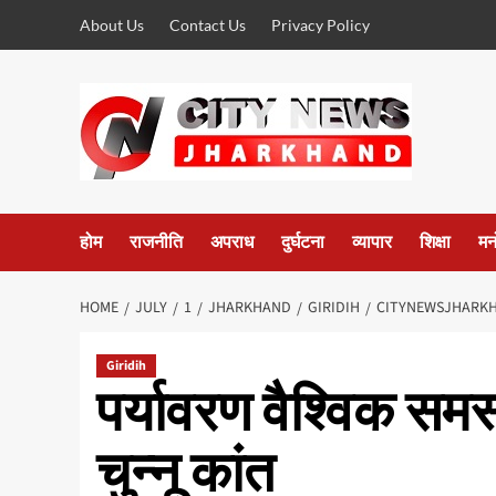
Skip
About Us
Contact Us
Privacy Policy
to
content
होम
राजनीति
अपराध
दुर्घटना
व्यापार
शिक्षा
मन
HOME
JULY
1
JHARKHAND
GIRIDIH
CITYNEWSJHARKH
Giridih
पर्यावरण वैश्विक समस्
चुन्नू कांत