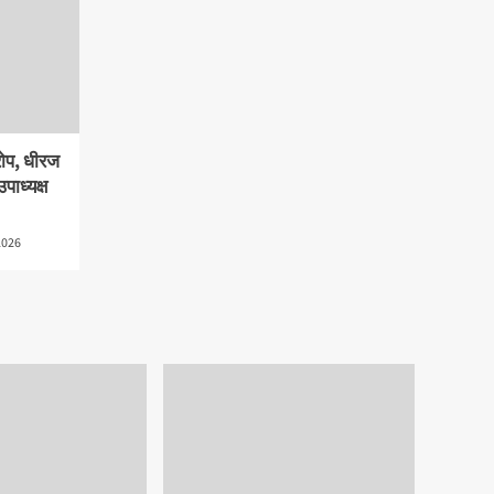
रोप, धीरज
पाध्यक्ष
2026