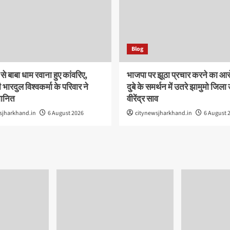
Blog
े बाबा धाम रवाना हुए कांवरिए,
भाजपा पर झूठा प्रचार करने का आ
भारदुल विश्वकर्मा के परिवार ने
दुबे के समर्थन में उतरे झामुमो जिला उ
मानित
वीरेंद्र साव
sjharkhand.in
6 August 2026
citynewsjharkhand.in
6 August 