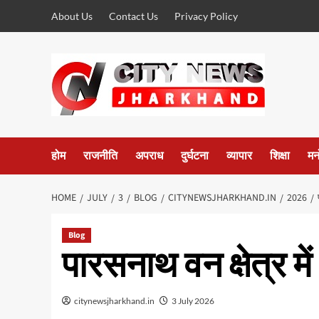
Skip
About Us
Contact Us
Privacy Policy
to
content
होम
राजनीति
अपराध
दुर्घटना
व्यापार
शिक्षा
मन
HOME
JULY
3
BLOG
CITYNEWSJHARKHAND.IN
2026
Blog
पारसनाथ वन क्षेत्र मे
citynewsjharkhand.in
3 July 2026