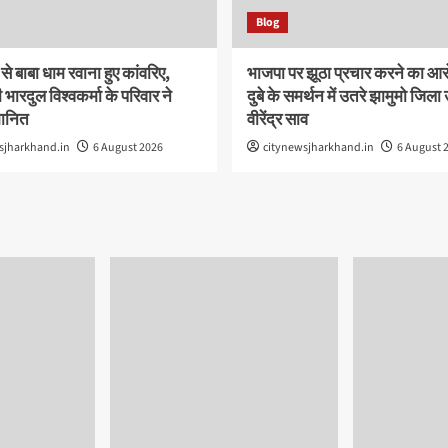
Blog
े बाबा धाम रवाना हुए कांवरिए,
भाजपा पर झूठा प्रचार करने का आ
भारदुल विश्वकर्मा के परिवार ने
दुबे के समर्थन में उतरे झामुमो जिला उ
मानित
वीरेंद्र साव
sjharkhand.in
6 August 2026
citynewsjharkhand.in
6 August 