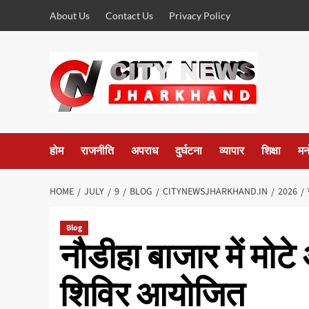
Skip
About Us
Contact Us
Privacy Policy
to
content
होम
राजनीति
अपराध
दुर्घटना
व्यापार
शिक्षा
मन
HOME
JULY
9
BLOG
CITYNEWSJHARKHAND.IN
2026
Blog
नौडीहा बाजार में मोट
शिविर आयोजित