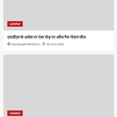
Latehar
एसडीएम के आदेश पर रंका मोड़ पर अवैध गैस गोदाम सील
citynewsjharkhand.in
30 June 2025
Latehar