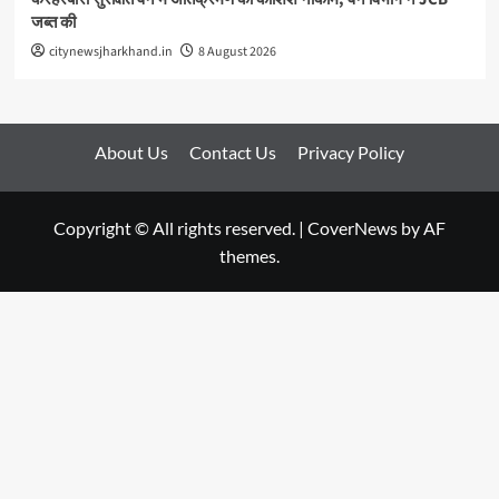
जब्त की
citynewsjharkhand.in
8 August 2026
About Us
Contact Us
Privacy Policy
Copyright © All rights reserved.
|
CoverNews
by AF
themes.