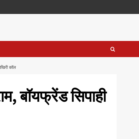
 आखिरी कॉल
ाम, बॉयफ्रेंड सिपाही