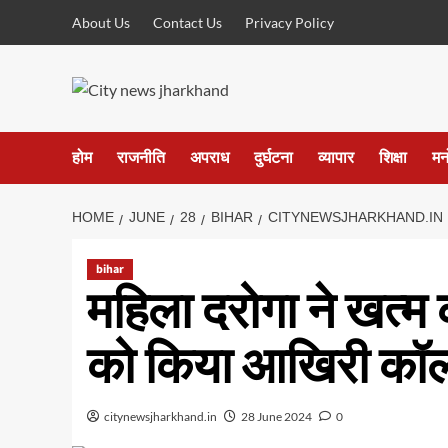
Skip
About Us
Contact Us
Privacy Policy
to
content
होम
राजनीति
अपराध
दुर्घटना
व्यापार
शिक्षा
मन
HOME
JUNE
28
BIHAR
CITYNEWSJHARKHAND.IN
bihar
महिला दरोगा ने खत्म 
को किया आखिरी कॉ
citynewsjharkhand.in
28 June 2024
0