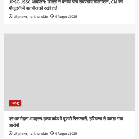
JPSC-JSSC आंदोलन: छात्रों ने बनाया पांच सदस्यीय डेलिगेशन, CM की
मौजूदगी में बातचीत की रखी शर्त
citynewsjharkhand.in
6 August 2026
Blog
प्रभात मेहता अपहरण-हत्या कांड में दूसरी गिरफ्तारी, हरियाणा से पकड़ा गया
आरोपी
citynewsjharkhand.in
6 August 2026