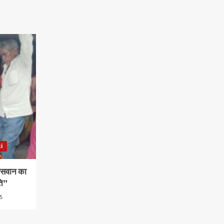
i
पासवान का
ति”
5