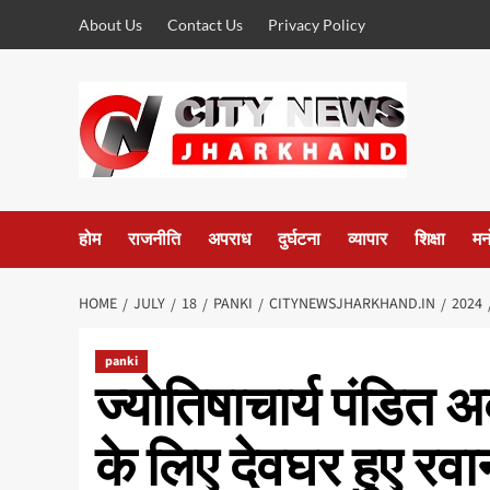
Skip
About Us
Contact Us
Privacy Policy
to
content
होम
राजनीति
अपराध
दुर्घटना
व्यापार
शिक्षा
मन
HOME
JULY
18
PANKI
CITYNEWSJHARKHAND.IN
2024
panki
ज्योतिषाचार्य पंडित अ
के लिए देवघर हुए रवा