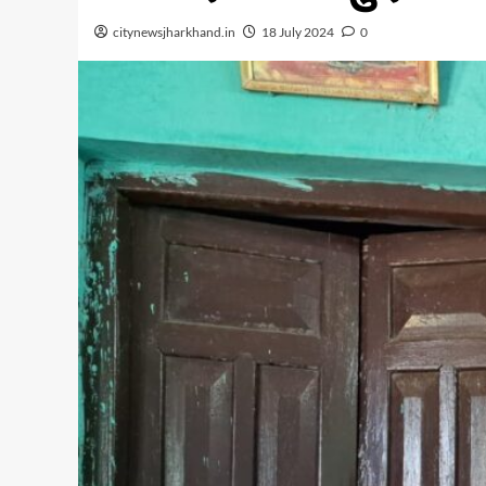
citynewsjharkhand.in
18 July 2024
0