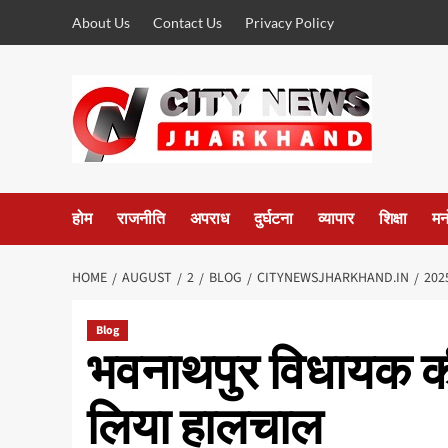
Skip
About Us
Contact Us
Privacy Policy
to
content
होम
राजनीति
अपराध
दुर्घटना
व्यापार
शिक्षा
मन
HOME
AUGUST
2
BLOG
CITYNEWSJHARKHAND.IN
202
Blog
भवनाथपुर विधायक की त
लिया हालचाल