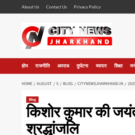
Skip
About Us
Contact Us
Privacy Policy
to
content
होम
राजनीति
अपराध
दुर्घटना
व्यापार
शिक्षा
मन
HOME
AUGUST
5
BLOG
CITYNEWSJHARKHAND.IN
202
Blog
किशोर कुमार की जयंती
श्रद्धांजलि