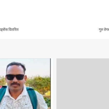
लाइसेंस वितरित
गुरु ते