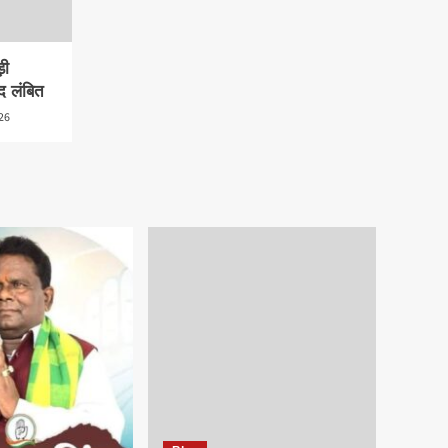
़ी
द लंबित
26