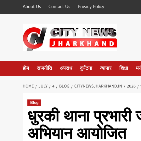
Skip
About Us
Contact Us
Privacy Policy
to
content
होम
राजनीति
अपराध
दुर्घटना
व्यापार
शिक्षा
मन
HOME
JULY
4
BLOG
CITYNEWSJHARKHAND.IN
2026
Blog
धुरकी थाना प्रभारी 
अभियान आयोजित