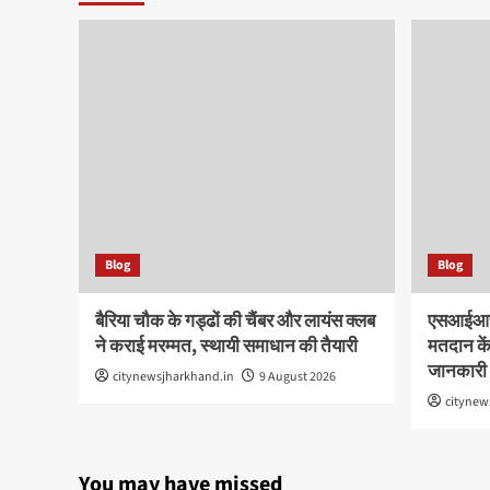
Blog
Blog
बैरिया चौक के गड्ढों की चैंबर और लायंस क्लब
एसआईआर क
ने कराई मरम्मत, स्थायी समाधान की तैयारी
मतदान कें
जानकारी
citynewsjharkhand.in
9 August 2026
citynew
You may have missed