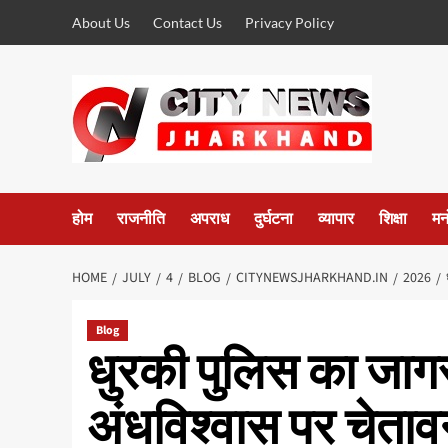
Skip
About Us
Contact Us
Privacy Policy
to
content
होम
राजनीति
अपराध
दुर्घटना
व्यापार
शिक्षा
मन
HOME
JULY
4
BLOG
CITYNEWSJHARKHAND.IN
2026
Blog
धुरकी पुलिस का जा
अंधविश्वास पर चेताव