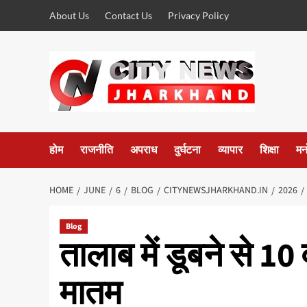
Skip
About Us
Contact Us
Privacy Policy
to
content
होम
राजनीति
अपराध
दुर्घटना
व्यापार
शिक्षा
मन
HOME
JUNE
6
BLOG
CITYNEWSJHARKHAND.IN
2026
Blog
तालाब में डूबने से 10
मातम