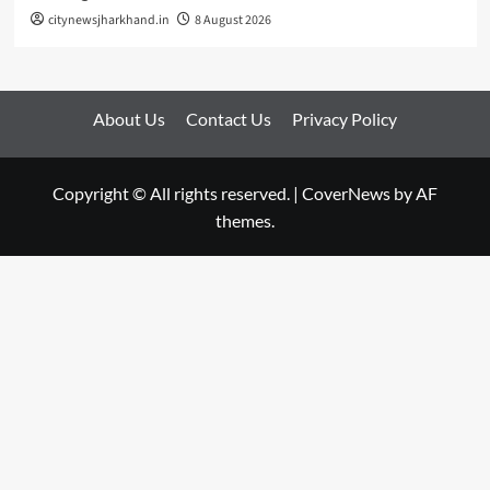
citynewsjharkhand.in
8 August 2026
About Us
Contact Us
Privacy Policy
Copyright © All rights reserved.
|
CoverNews
by AF
themes.