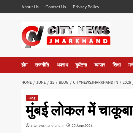
Skip
About Us
Contact Us
Privacy Policy
to
content
होम
राजनीति
अपराध
दुर्घटना
व्यापार
शिक्षा
मन
HOME
JUNE
25
BLOG
CITYNEWSJHARKHAND.IN
2026
Blog
मुंबई लोकल में चाकूब
citynewsjharkhand.in
25 June 2026