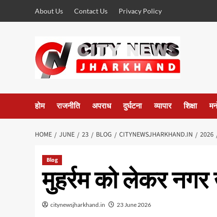
Skip
About Us
Contact Us
Privacy Policy
to
content
होम
राजनीति
अपराध
दुर्घटना
व्यापार
शिक्षा
मन
HOME
JUNE
23
BLOG
CITYNEWSJHARKHAND.IN
2026
Blog
मुहर्रम को लेकर नगर 
citynewsjharkhand.in
23 June 2026