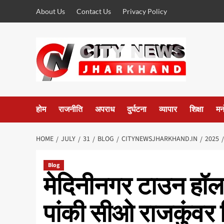
Skip
About Us
Contact Us
Privacy Policy
to
content
होम
राजनीति
अपराध
दुर्घटना
व्यापार
शिक्षा
मन
HOME
JULY
31
BLOG
CITYNEWSJHARKHAND.IN
2025
Blog
मेदिनीनगर टाउन हॉल म
पांकी सीओ राजकुंवर स