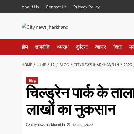
Skip
About Us
Contact Us
Privacy Policy
to
content
होम
राजनीति
अपराध
दुर्घटना
व्यापार
शिक्षा
मन
HOME
JUNE
12
BLOG
CITYNEWSJHARKHAND.IN
2026
Blog
चिल्ड्रेन पार्क के त
लाखों का नुकसान
citynewsjharkhand.in
12 June 2026